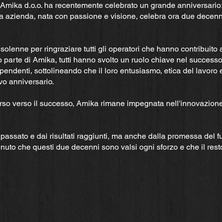
a Amika d.o.o. ha recentemente celebrato un grande anniversario:
ta azienda, nata con passione e visione, celebra ora due decenn
olenne per ringraziare tutti gli operatori che hanno contribuito 
o parte di Amika, tutti hanno svolto un ruolo chiave nel success
ipendenti, sottolineando che il loro entusiasmo, etica del lavoro 
vo anniversario.
rso verso il successo, Amika rimane impegnata nell'innovazione,
passato e dai risultati raggiunti, ma anche dalla promessa del f
enuto che questi due decenni sono valsi ogni sforzo e che il resto