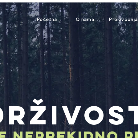
O nama
Početna
Proizvodnja
DRžIVOS
JE NEPREKIDNO 