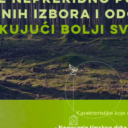
NIH IZBORA I O
KUJUĆI BOLJI SV
Karakteristike koje
• Negovanje timskog duha i o