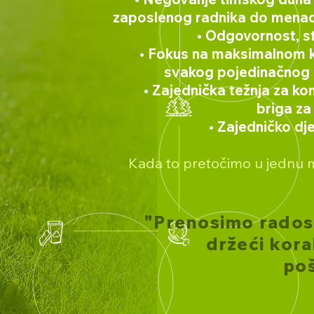
zaposlenog radnika do menadžm
• Odgovornost, str
• Fokus na maksimalnom kval
svakog pojedinačnog z
• Zajednička težnja za kon
briga za
• Zajedničko djelo
Kada to pretočimo u jednu mi
"Prenosimo radost
držeći kor
poš