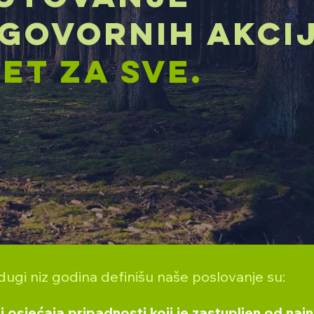
DGOVORNIH AKCIJ
ET ZA SVE.
 dugi niz godina definišu naše poslovanje su:
sjećaja pripadnosti koji je zastupljen od najn